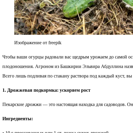
Изображение от freepik
Чтобы ваши огурцы радовали вас щедрым урожаем до самой осе
плодоношения. Агроном из Башкирии Эльвира Абдуллина назва
Всего лишь подливая по стакану раствора под каждый куст, вы
1. Дрожжевая подкормка: ускоряем рост
Пекарские дрожжи — это настоящая находка для садоводов. Он
Ингредиенты:
• 10 г прессованных или 1 ст. ложка сухих дрожжей