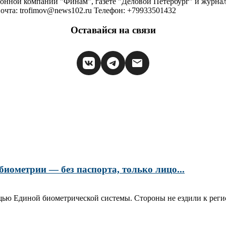
ионной компании "Финам", газете "Деловой Петербург" и журна
очта: trofimov@news102.ru Телефон: +79933501432
Оставайся на связи
биометрии — без паспорта, только лицо...
ю Единой биометрической системы. Стороны не ездили к регист