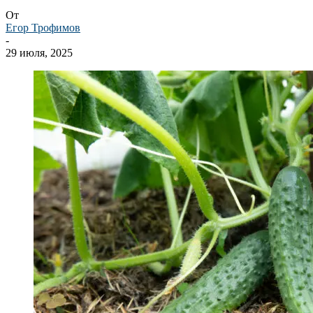
От
Егор Трофимов
-
29 июля, 2025