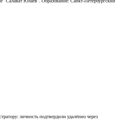
ле "Салават Юлаев". Образование: Санкт-Петербургский
ратору: личность подтвердили удалённо через