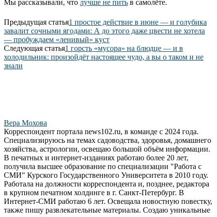
Мы рассказывали, что
лучше не пить
в самолёте.
Предыдущая статья
1 простое действие в июне — и голубика
завалит сочными ягодами: А до этого даже цвести не хотела
— пробуждаем «ленивый» куст
Следующая статья
1 горсть «мусора» на блюдце — и в
холодильник: произойдёт настоящее чудо, а вы о таком и не
знали
Вера Мохова
Корреспондент портала news102.ru, в команде с 2024 года.
Специализируюсь на темах садоводства, здоровья, домашнего
хозяйства, астрологии, освещаю большой объём информации.
В печатных и интернет-изданиях работаю более 20 лет,
получила высшее образование по специализации "Работа с
СМИ" Курского Государственного Университета в 2010 году.
Работала на должности корреспондента и, позднее, редактора
в крупном печатном холдинге в г. Санкт-Петербург. В
Интернет-СМИ работаю 6 лет. Освещала новостную повестку,
также пишу развлекательные материалы. Создаю уникальные