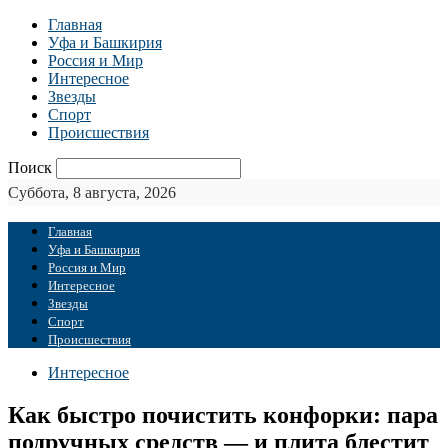
Главная
Уфа и Башкирия
Россия и Мир
Интересное
Звезды
Спорт
Происшествия
Поиск
Суббота, 8 августа, 2026
Главная
Уфа и Башкирия
Россия и Мир
Интересное
Звезды
Спорт
Происшествия
Интересное
Как быстро почистить конфорки: пара
подручных средств — и плита блестит