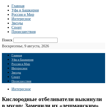
Главная
Уфа и Башкирия
Россия и Мир
Интересное
Звезды
Спорт
Происшествия
Поиск
Воскресенье, 9 августа, 2026
Главная
Уфа и Башкирия
Россия и Мир
Интересное
Звезды
Спорт
Происшествия
Интересное
Кислородные отбеливатели выкинули
в мусор: Заменили их «дешманским»