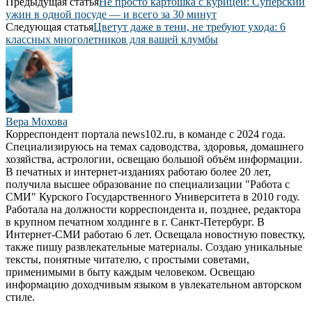
Предыдущая статья
Не просто картошка с курицей: Суперский
ужин в одной посуде — и всего за 30 минут
Следующая статья
Цветут даже в тени, не требуют ухода: 6
классных многолетников для вашей клумбы
Вера Мохова
Корреспондент портала news102.ru, в команде с 2024 года.
Специализируюсь на темах садоводства, здоровья, домашнего
хозяйства, астрологии, освещаю большой объём информации.
В печатных и интернет-изданиях работаю более 20 лет,
получила высшее образование по специализации "Работа с
СМИ" Курского Государственного Университета в 2010 году.
Работала на должности корреспондента и, позднее, редактора
в крупном печатном холдинге в г. Санкт-Петербург. В
Интернет-СМИ работаю 6 лет. Освещала новостную повестку,
также пишу развлекательные материалы. Создаю уникальные
тексты, понятные читателю, с простыми советами,
применимыми в быту каждым человеком. Освещаю
информацию доходчивым языком в увлекательном авторском
стиле.