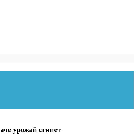
аче урожай сгниет