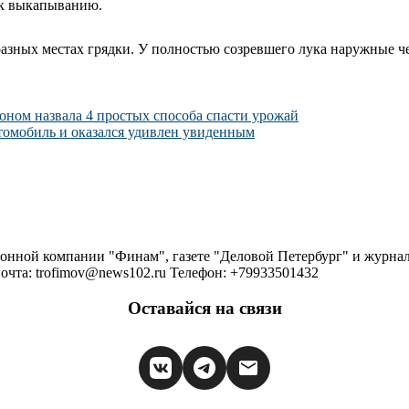
о к выкапыванию.
разных местах грядки. У полностью созревшего лука наружные ч
оном назвала 4 простых способа спасти урожай
омобиль и оказался удивлен увиденным
ионной компании "Финам", газете "Деловой Петербург" и журна
очта: trofimov@news102.ru Телефон: +79933501432
Оставайся на связи