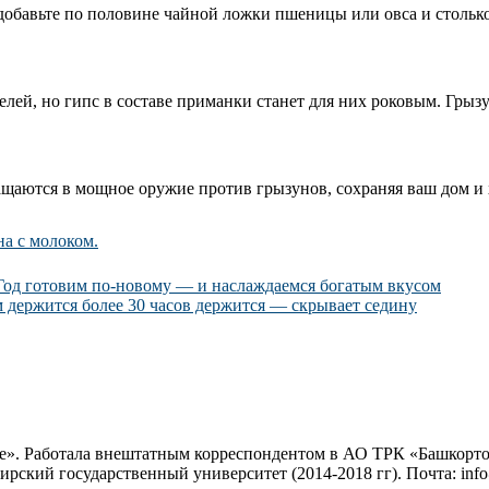
 добавьте по половине чайной ложки пшеницы или овса и стольк
елей, но гипс в составе приманки станет для них роковым. Гры
ащаются в мощное оружие против грызунов, сохраняя ваш дом и 
на с молоком.
Год готовим по-новому — и наслаждаемся богатым вкусом
м держится более 30 часов держится — скрывает седину
е». Работала внештатным корреспондентом в АО ТРК «Башкортос
ирский государственный университет (2014-2018 гг). Почта: inf