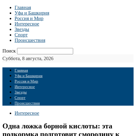
Главная
Уфа и Башкирия
Россия и Мир
Интересное
Звезды
Спорт
Происшествия
Поиск
Суббота, 8 августа, 2026
Главная
Уфа и Башкирия
Россия и Мир
Интересное
Звезды
Спорт
Происшествия
Интересное
Одна ложка борной кислоты: эта
подкормка подготовит смородину к