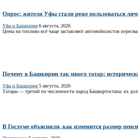
Опрос: жители Уфы стали реже пользоваться личн
Уфа и Башкирия
6 августа, 2026
Цены на топливо всё чаще заставляют автомобилистов пересмат
Почему в Башкирии так много татар: исторически
Уфа и Башкирия
5 августа, 2026
Татары — третий по численности народ Башкортостана: их доля
В Госдуме объяснили, как изменится размер пенси