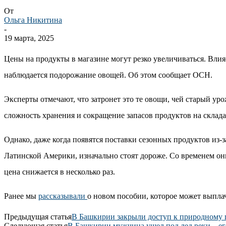
От
Ольга Никитина
-
19 марта, 2025
Цены на продукты в магазине могут резко увеличиваться. Влияе
наблюдается подорожание овощей. Об этом сообщает ОСН.
Эксперты отмечают, что затронет это те овощи, чей старый уро
сложность хранения и сокращение запасов продуктов на склада
Однако, даже когда появятся поставки сезонных продуктов из-з
Латинской Америки, изначально стоят дороже. Со временем они
цена снижается в несколько раз.
Ранее мы
рассказывали
о новом пособии, которое может выпла
Предыдущая статья
В Башкирии закрыли доступ к природному
Следующая статья
В Башкирии мужчина ушел под лед реки – ег