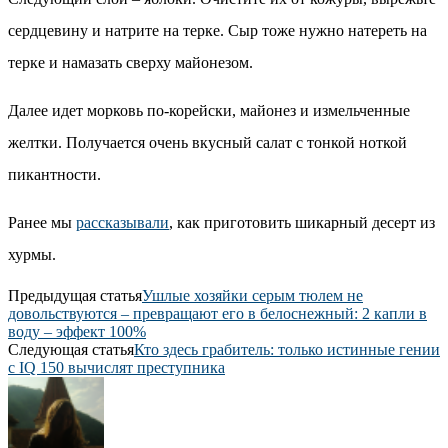
сердцевину и натрите на терке. Сыр тоже нужно натереть на
терке и намазать сверху майонезом.
Далее идет морковь по-корейски, майонез и измельченные
желтки. Получается очень вкусный салат с тонкой ноткой
пикантности.
Ранее мы
рассказывали
, как приготовить шикарный десерт из
хурмы.
Предыдущая статья
Ушлые хозяйки серым тюлем не
довольствуются – превращают его в белоснежный: 2 капли в
воду – эффект 100%
Следующая статья
Кто здесь грабитель: только истинные гении
с IQ 150 вычислят преступника