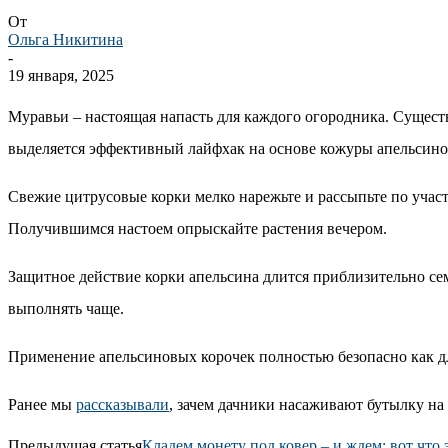
От
Ольга Никитина
-
19 января, 2025
Муравьи – настоящая напасть для каждого огородника. Сущест
выделяется эффективный лайфхак на основе кожуры апельсино
Свежие цитрусовые корки мелко нарежьте и рассыпьте по участк
Получившимся настоем опрыскайте растения вечером.
Защитное действие корки апельсина длится приблизительно сем
выполнять чаще.
Применение апельсиновых корочек полностью безопасно как дл
Ранее мы
рассказывали
, зачем дачники насаживают бутылку на
Предыдущая статья
Кладем монету под ковер – и ждем: вот что э