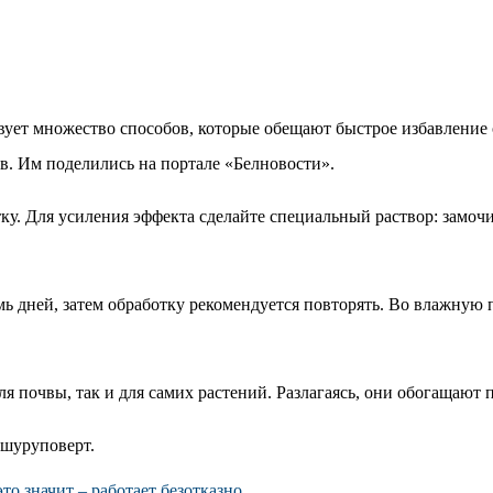
вует множество способов, которые обещают быстрое избавление 
в. Им поделились на портале «Белновости».
у. Для усиления эффекта сделайте специальный раствор: замочит
ь дней, затем обработку рекомендуется повторять. Во влажную п
я почвы, так и для самих растений. Разлагаясь, они обогащают
 шуруповерт.
то значит – работает безотказно