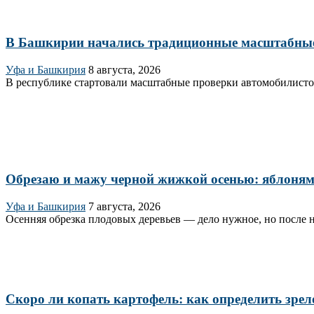
В Башкирии начались традиционные масштабны
Уфа и Башкирия
8 августа, 2026
В республике стартовали масштабные проверки автомобилисто
Обрезаю и мажу черной жижкой осенью: яблоням 
Уфа и Башкирия
7 августа, 2026
Осенняя обрезка плодовых деревьев — дело нужное, но после н
Скоро ли копать картофель: как определить зрел