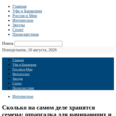
Главная
Уфа и Башкирия
Россия и Мир
Интересное
Звезды
Спорт
Происшествия
Поиск
Понедельник, 10 августа, 2026
Главная
Уфа и Башкирия
Россия и Мир
Интересное
Звезды
Спорт
Происшествия
Интересное
Сколько на самом деле хранятся
семена: шпаргалка для начинающих и