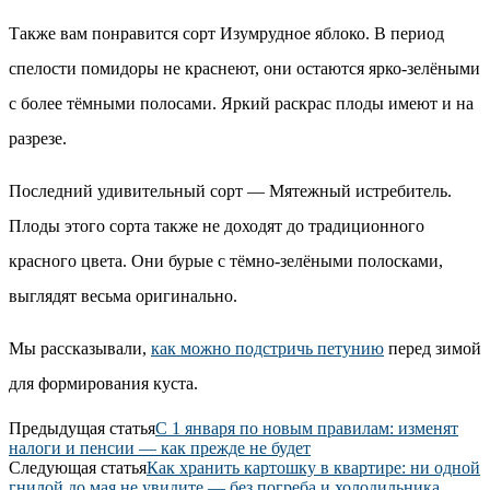
Также вам понравится сорт Изумрудное яблоко. В период
спелости помидоры не краснеют, они остаются ярко-зелёными
с более тёмными полосами. Яркий раскрас плоды имеют и на
разрезе.
Последний удивительный сорт — Мятежный истребитель.
Плоды этого сорта также не доходят до традиционного
красного цвета. Они бурые с тёмно-зелёными полосками,
выглядят весьма оригинально.
Мы рассказывали,
как можно подстричь петунию
перед зимой
для формирования куста.
Предыдущая статья
С 1 января по новым правилам: изменят
налоги и пенсии — как прежде не будет
Следующая статья
Как хранить картошку в квартире: ни одной
гнилой до мая не увидите — без погреба и холодильника