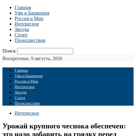
Главная
Уфа и Башкирия
Россия и Мир
Интересное
Звезды
Спорт
Происшествия
Поиск
Воскресенье, 9 августа, 2026
Главная
Уфа и Башкирия
Россия и Мир
Интересное
Звезды
Спорт
Происшествия
Интересное
Урожай крупного чеснока обеспечен:
это надо добавить на грядку перед