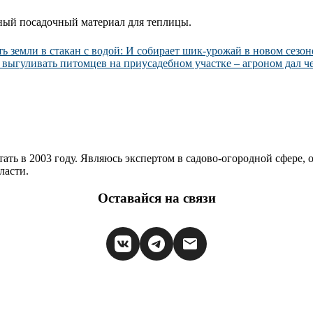
нный посадочный материал для теплицы.
ь земли в стакан с водой: И собирает шик-урожай в новом сезо
 выгуливать питомцев на приусадебном участке – агроном дал ч
ать в 2003 году. Являюсь экспертом в садово-огородной сфере,
ласти.
Оставайся на связи