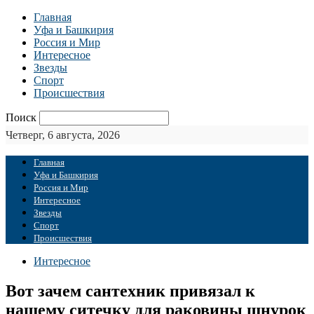
Главная
Уфа и Башкирия
Россия и Мир
Интересное
Звезды
Спорт
Происшествия
Поиск
Четверг, 6 августа, 2026
Главная
Уфа и Башкирия
Россия и Мир
Интересное
Звезды
Спорт
Происшествия
Интересное
Вот зачем сантехник привязал к
нашему ситечку для раковины шнурок