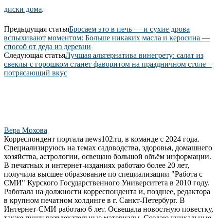
диски дома
.
Предыдущая статья
Бросаем это в печь — и сухие дрова
вспыхивают моментом: Больше никаких масла и керосина —
способ от деда из деревни
Следующая статья
Лучшая альтернатива винегрету: салат из
свеклы с горошком станет фаворитом на праздничном столе –
потрясающий вкус
Вера Мохова
Корреспондент портала news102.ru, в команде с 2024 года.
Специализируюсь на темах садоводства, здоровья, домашнего
хозяйства, астрологии, освещаю большой объём информации.
В печатных и интернет-изданиях работаю более 20 лет,
получила высшее образование по специализации "Работа с
СМИ" Курского Государственного Университета в 2010 году.
Работала на должности корреспондента и, позднее, редактора
в крупном печатном холдинге в г. Санкт-Петербург. В
Интернет-СМИ работаю 6 лет. Освещала новостную повестку,
также пишу развлекательные материалы. Создаю уникальные