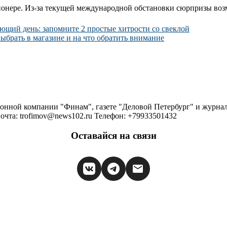
гионере. Из-за текущей международной обстановки сюрпризы воз
ующий день: запомните 2 простые хитрости со свеклой
выбрать в магазине и на что обратить внимание
ионной компании "Финам", газете "Деловой Петербург" и журна
очта: trofimov@news102.ru Телефон: +79933501432
Оставайся на связи