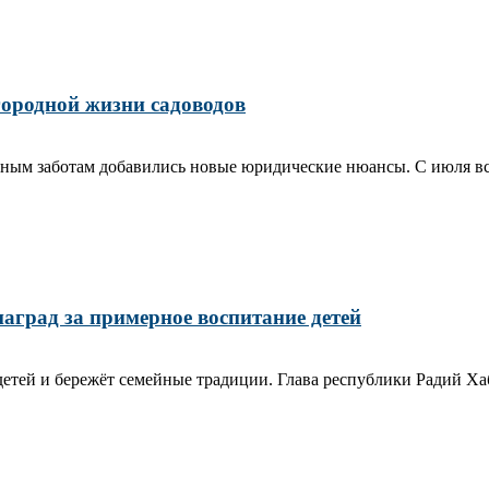
агородной жизни садоводов
чным заботам добавились новые юридические нюансы. С июля вст
аград за примерное воспитание детей
етей и бережёт семейные традиции. Глава республики Радий Хаб