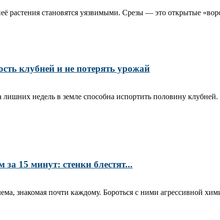
её растения становятся уязвимыми. Срезы — это открытые «воро
ость клубней и не потерять урожай
ара лишних недель в земле способна испортить половину клубней
а 15 минут: стенки блестят...
ма, знакомая почти каждому. Бороться с ними агрессивной хими