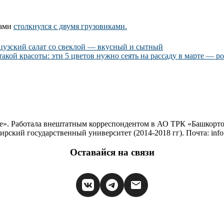
ками
столкнулся с двумя грузовиками.
нцузский салат со свеклой — вкусный и сытный
 такой красоты: эти 5 цветов нужно сеять на рассаду в марте — 
е». Работала внештатным корреспондентом в АО ТРК «Башкортос
ирский государственный университет (2014-2018 гг). Почта: inf
Оставайся на связи