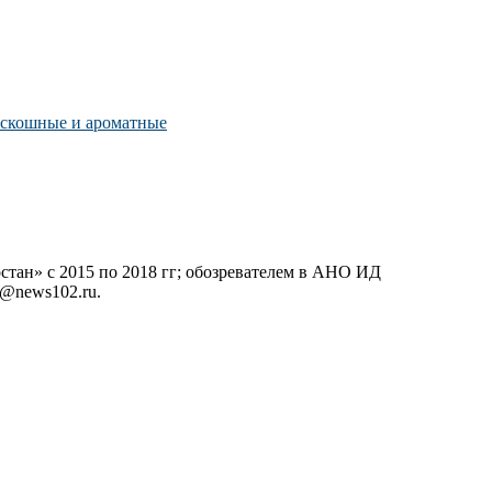
роскошные и ароматные
тан» с 2015 по 2018 гг; обозревателем в АНО ИД
o@news102.ru.