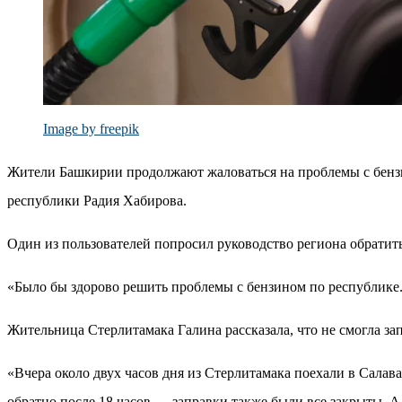
Image by freepik
Жители Башкирии продолжают жаловаться на проблемы с бензин
республики Радия Хабирова.
Один из пользователей попросил руководство региона обратит
«Было бы здорово решить проблемы с бензином по республике.
Жительница Стерлитамака Галина рассказала, что не смогла зап
«Вчера около двух часов дня из Стерлитамака поехали в Салав
обратно после 18 часов — заправки также были все закрыты. А