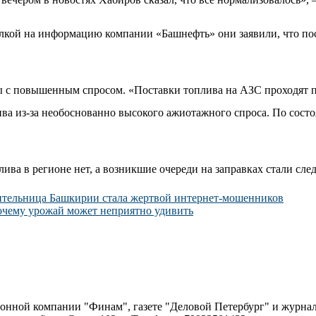
лкой на информацию компании «Башнефть» они заявили, что пос
ы с повышенным спросом. «Поставки топлива на АЗС проходят п
ива из-за необоснованно высокого ажиотажного спроса. По сост
ива в регионе нет, а возникшие очереди на заправках стали сл
ительница Башкирии стала жертвой интернет-мошенников
почему урожай может неприятно удивить
ионной компании "Финам", газете "Деловой Петербург" и журна