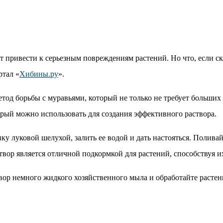
привести к серьезным повреждениям растений. Но что, если ска
ртал «
Хибины.ру
».
од борьбы с муравьями, который не только не требует больших 
орый можно использовать для создания эффективного раствора.
у луковой шелухой, залить ее водой и дать настояться. Поливайт
створ является отличной подкормкой для растений, способствуя 
твор немного жидкого хозяйственного мыла и обработайте растени