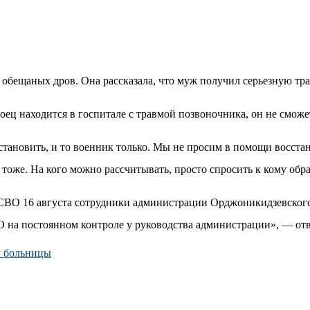
за обещаных дров. Она рассказала, что муж получил серьезную т
ец находится в госпитале с травмой позвоночника, он не сможет
становить, и то военник только. Мы не просим в помощи восста
оже. На кого можно рассчитывать, просто спросить к кому обра
 СВО 16 августа сотрудники администрации Орджоникидзевског
на постоянном контроле у руководства администрации», — отв
у больницы