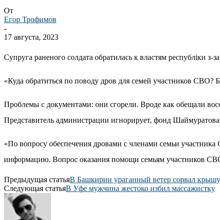
От
Егор Трофимов
-
17 августа, 2023
Супруга раненого солдата обратилась к властям республіки з-
«Куда обратиться по поводу дров для семей участников СВО? Бо
Проблемы с документами: они сгорели. Вроде как обещали вос
Представитель администрации игнорирует, фонд Шаймуратова т
«По вопросу обеспечения дровами с членами семьи участника
информацию. Вопрос оказания помощи семьям участников СВО 
Предыдущая статья
В Башкирии ураганный ветер сорвал крыш
Следующая статья
В Уфе мужчина жестоко избил массажистку