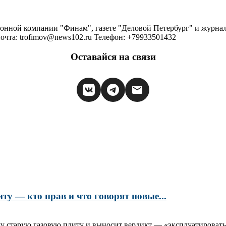
ионной компании "Финам", газете "Деловой Петербург" и журна
очта: trofimov@news102.ru Телефон: +79933501432
Оставайся на связи
ту — кто прав и что говорят новые...
шу старую газовую плиту и выносит вердикт — «эксплуатировать 