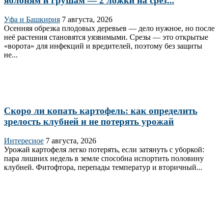
яблоням и грушам — 2 ложки на срез...
Уфа и Башкирия
7 августа, 2026
Осенняя обрезка плодовых деревьев — дело нужное, но после
неё растения становятся уязвимыми. Срезы — это открытые
«ворота» для инфекций и вредителей, поэтому без защиты
не...
Скоро ли копать картофель: как определить
зрелость клубней и не потерять урожай
Интересное
7 августа, 2026
Урожай картофеля легко потерять, если затянуть с уборкой:
пара лишних недель в земле способна испортить половину
клубней. Фитофтора, перепады температур и вторичный...