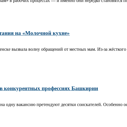
м» в рабочих процессах — и именно они нередко становятся пово
тания на «Молочной кухне»
ске вызвала волну обращений от местных мам. Из‑за жёсткого 
 в конкурентных профессиях Башкирии
 на одну вакансию претендуют десятки соискателей. Особенно ос