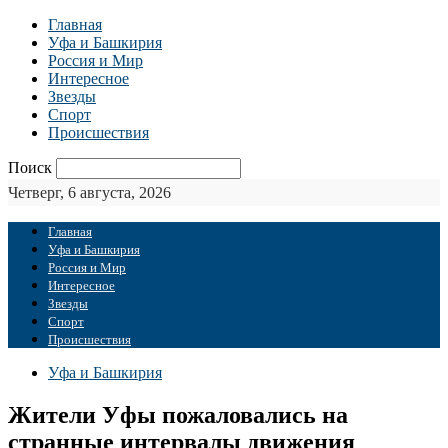
Главная
Уфа и Башкирия
Россия и Мир
Интересное
Звезды
Спорт
Происшествия
Поиск
Четверг, 6 августа, 2026
Главная
Уфа и Башкирия
Россия и Мир
Интересное
Звезды
Спорт
Происшествия
Уфа и Башкирия
Жители Уфы пожаловались на
странные интервалы движения