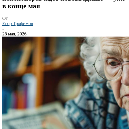
в конце мая
От
Егор Трофимов
-
28 мая, 2026