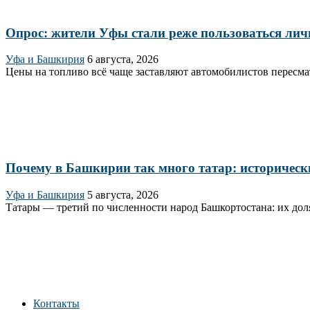
Опрос: жители Уфы стали реже пользоваться личн
Уфа и Башкирия
6 августа, 2026
Цены на топливо всё чаще заставляют автомобилистов пересмат
Почему в Башкирии так много татар: исторически
Уфа и Башкирия
5 августа, 2026
Татары — третий по численности народ Башкортостана: их доля
Контакты