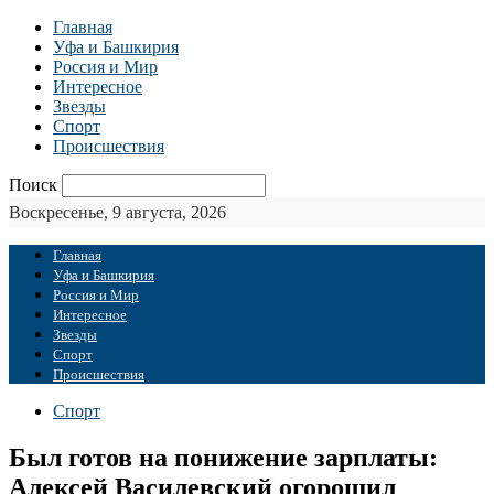
Главная
Уфа и Башкирия
Россия и Мир
Интересное
Звезды
Спорт
Происшествия
Поиск
Воскресенье, 9 августа, 2026
Главная
Уфа и Башкирия
Россия и Мир
Интересное
Звезды
Спорт
Происшествия
Спорт
Был готов на понижение зарплаты:
Алексей Василевский огорошил