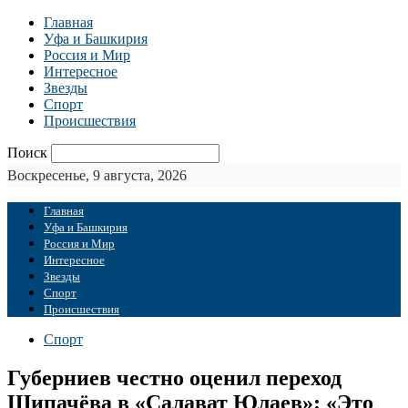
Главная
Уфа и Башкирия
Россия и Мир
Интересное
Звезды
Спорт
Происшествия
Поиск
Воскресенье, 9 августа, 2026
Главная
Уфа и Башкирия
Россия и Мир
Интересное
Звезды
Спорт
Происшествия
Спорт
Губерниев честно оценил переход
Шипачёва в «Салават Юлаев»: «Это